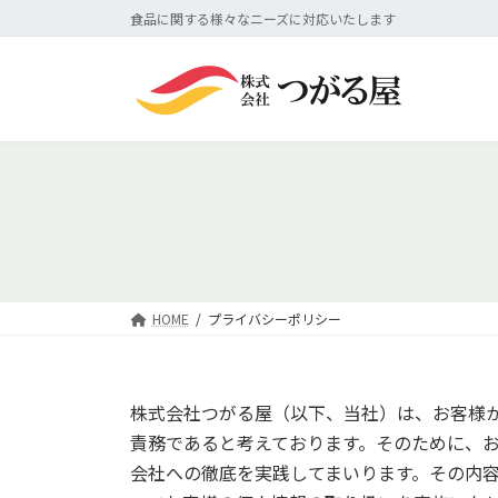
コ
ナ
食品に関する様々なニーズに対応いたします
ン
ビ
テ
ゲ
ン
ー
ツ
シ
へ
ョ
ス
ン
キ
に
ッ
移
プ
動
HOME
プライバシーポリシー
株式会社つがる屋（以下、当社）は、お客様
責務であると考えております。そのために、
会社への徹底を実践してまいります。その内