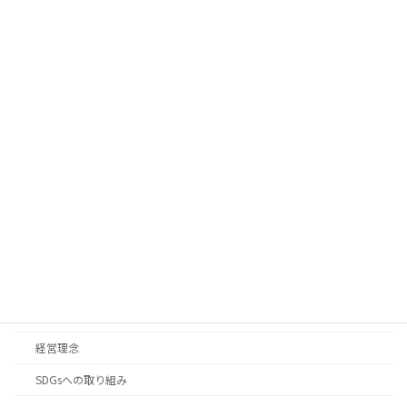
〒036-8085
青森県弘前市末広3丁目1-4
TEL : 0172-88-7157
FAX : 0172-88-7167
HOME
お知らせ
企業情報
会社概要
経営理念
SDGsへの取り組み